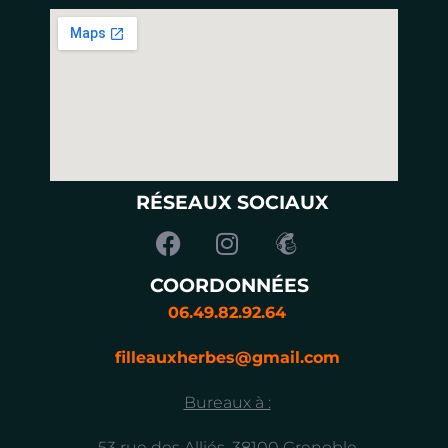
RÉSEAUX SOCIAUX
COORDONNÉES
06.49.82.92.64
filleauxherbes@gmail.com
Bureaux à :
53 rue des Alliés, 38100 Grenoble